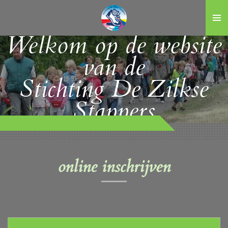
Ga
direct
naar
Welkom op de website
de
hoofdinhoud
van de
Stichting De Zilkse
Stappers
online inschrijven